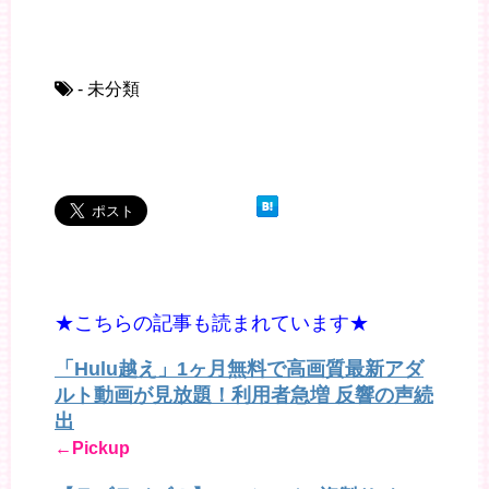
- 未分類
★こちらの記事も読まれています★
「Hulu越え」1ヶ月無料で高画質最新アダ
ルト動画が見放題！利用者急増 反響の声続
出
←Pickup