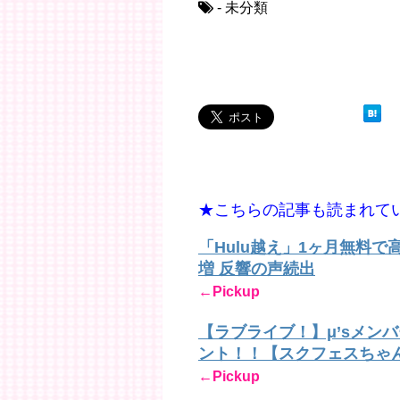
- 未分類
★こちらの記事も読まれて
「Hulu越え」1ヶ月無料
増 反響の声続出
←Pickup
【ラブライブ！】μ’sメン
ント！！【スクフェスちゃ
←Pickup