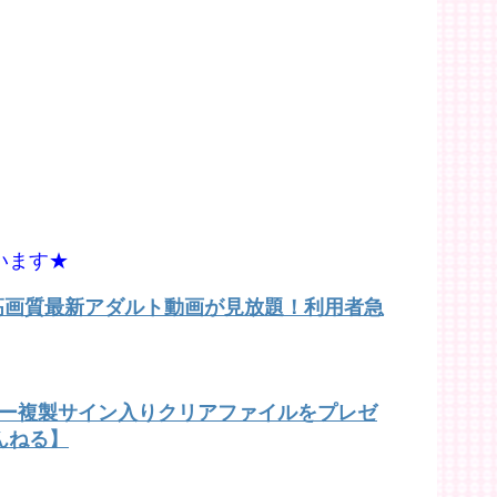
います★
で高画質最新アダルト動画が見放題！利用者急
バー複製サイン入りクリアファイルをプレゼ
んねる】