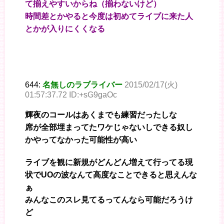
て揃えやすいからね（揃わないけど）
時間差とかやると今度は初めてライブに来た人
とかが入りにくくなる
644:
名無しのラブライバー
2015/02/17(火)
01:57:37.72 ID:+sG9gaOc
輝夜のコールはあくまでも練習だったしな
席が全部埋まってたワケじゃないしできる奴し
かやってなかった可能性が高い
ライブを観に新規がどんどん増えて行ってる現
状でUOの波なんて高度なことできると思えんな
ぁ
みんなこのスレ見てるってんなら可能だろうけ
ど