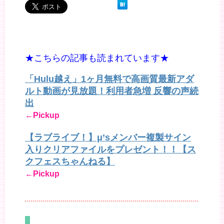
★こちらの記事も読まれています★
「Hulu越え」1ヶ月無料で高画質最新アダ
ルト動画が見放題！利用者急増 反響の声続
出
←Pickup
【ラブライブ！】μ’sメンバー複製サイン
入りクリアファイルをプレゼント！！【ス
クフェスちゃんねる】
←Pickup