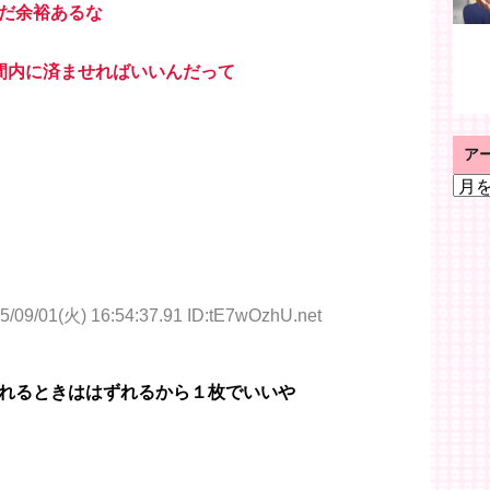
だ余裕あるな
間内に済ませればいいんだって
ア
ア
ー
カ
イ
ブ
5/09/01(火) 16:54:37.91 ID:tE7wOzhU.net
れるときははずれるから１枚でいいや