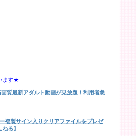
います★
で高画質最新アダルト動画が見放題！利用者急
バー複製サイン入りクリアファイルをプレゼ
んねる】