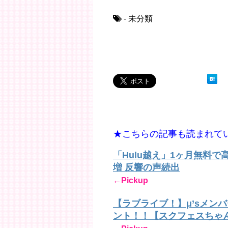
- 未分類
★こちらの記事も読まれて
「Hulu越え」1ヶ月無料
増 反響の声続出
←Pickup
【ラブライブ！】μ’sメン
ント！！【スクフェスちゃ