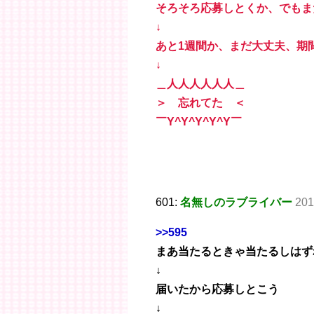
そろそろ応募しとくか、でもま
↓
あと1週間か、まだ大丈夫、期
↓
＿人人人人人人＿
＞ 忘れてた ＜
￣Y^Y^Y^Y^Y￣
601:
名無しのラブライバー
201
>>595
まあ当たるときゃ当たるしはず
↓
届いたから応募しとこう
↓