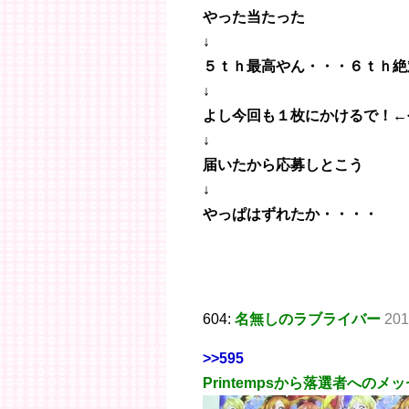
やった当たった
↓
５ｔｈ最高やん・・・６ｔｈ絶
↓
よし今回も１枚にかけるで！←
↓
届いたから応募しとこう
↓
やっぱはずれたか・・・・
604:
名無しのラブライバー
201
>>595
Printempsから落選者への