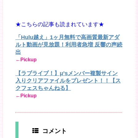
★こちらの記事も読まれています★
「Hulu越え」1ヶ月無料で高画質最新アダ
ルト動画が見放題！利用者急増 反響の声続
出
←Pickup
【ラブライブ！】μ’sメンバー複製サイン
入りクリアファイルをプレゼント！！【ス
クフェスちゃんねる】
←Pickup
コメント