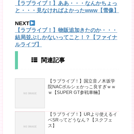
【ラブライブ！】ああ・・・なんかちょっ
と・・・見なければよかったwww【雪像】
NEXT
【ラブライブ！】物販追加きたのか・・・
結局並ぶしかないってこと！？【ファイナ
ルライブ】
関連記事
【ラブライブ！】国立音ノ木坂学
院NACポルシェかっこ良すぎｗｗ
ｗ【SUPER GT参戦車輛】
【ラブライブ！】URより使えるイ
ベSRってどうなん？【スクフェ
ス】