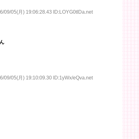
6/09/05(月) 19:06:28.43 ID:LOYG0tIDa.net
ん
6/09/05(月) 19:10:09.30 ID:1yWx/eQva.net