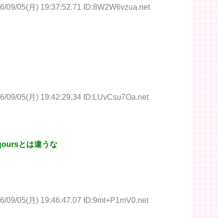
6/09/05(月) 19:37:52.71 ID:8W2W6vzua.net
6/09/05(月) 19:42:29.34 ID:LUvCsu7Oa.net
oursとは違うな
6/09/05(月) 19:46:47.07 ID:9mt+P1mV0.net