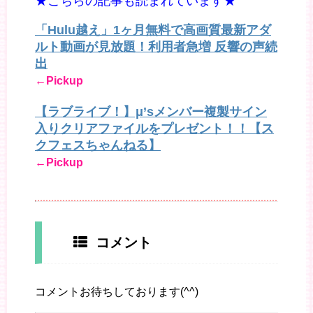
★こちらの記事も読まれています★
「Hulu越え」1ヶ月無料で高画質最新アダ
ルト動画が見放題！利用者急増 反響の声続
出
←Pickup
【ラブライブ！】μ’sメンバー複製サイン
入りクリアファイルをプレゼント！！【ス
クフェスちゃんねる】
←Pickup
コメント
コメントお待ちしております(^^)