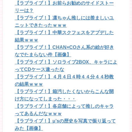
【ラブライブ！】お前らお勧めのサイドストー
リーは？
【ラブライブ！】凛ちゃん推しには羨ましいユ
ニットできたったｗｗｗ
【ラブライブ！】中華スクフェスをアプデした
結果ｗｗｗ
【ラブライブ！】CHAN×COさん系の絵が好き
なでたまらない件【画像】
【ラブライブ！】ソロライブ2BOX、キャラによ
ってCDケース違ったな
【ラブライブ！】４月４日４時４４分４４秒教
の結果ｗｗｗ
【ラブライブ！】箱汚したくないからこんな開
け方になってしまった・・・
【ラブライブ！】各店舗によって推しのキャラ
ってあるんだなｗｗｗ
【ラブライブ！】μ’sの歴史を写真で振り返って
みた【画像】