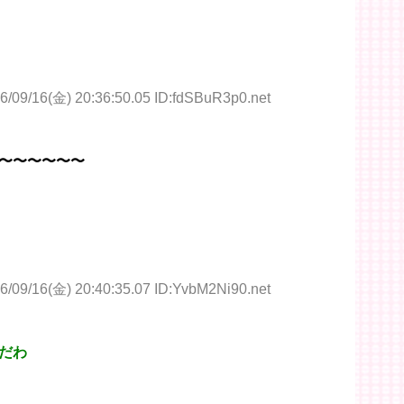
6/09/16(金) 20:36:50.05 ID:fdSBuR3p0.net
〜〜〜〜〜〜
6/09/16(金) 20:40:35.07 ID:YvbM2Ni90.net
だわ