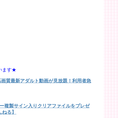
います★
で高画質最新アダルト動画が見放題！利用者急
バー複製サイン入りクリアファイルをプレゼ
んねる】