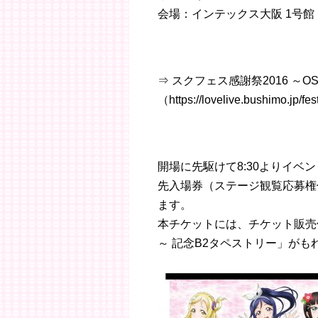
会場：インテックス大阪 1号館
⇒ スクフェス感謝祭2016 ～
（https://lovelive.bushimo.jp/fe
開場に先駆けて8:30よりイ
先入場券（ステージ観覧応募権
ます。
本チケットには、チケット販売価
～ 記念B2タペストリー」がも