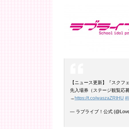
【ニュース更新】『スクフェス
先入場券（ステージ観覧応
→
https://t.co/waszaZRIHU
#
— ラブライブ！公式 (@LoveLiv