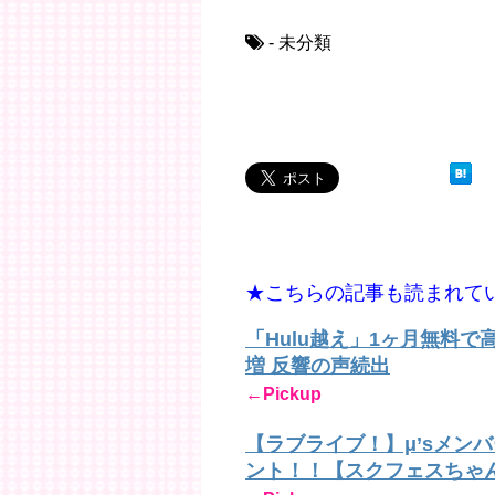
- 未分類
★こちらの記事も読まれて
「Hulu越え」1ヶ月無料
増 反響の声続出
←Pickup
【ラブライブ！】μ’sメン
ント！！【スクフェスちゃ