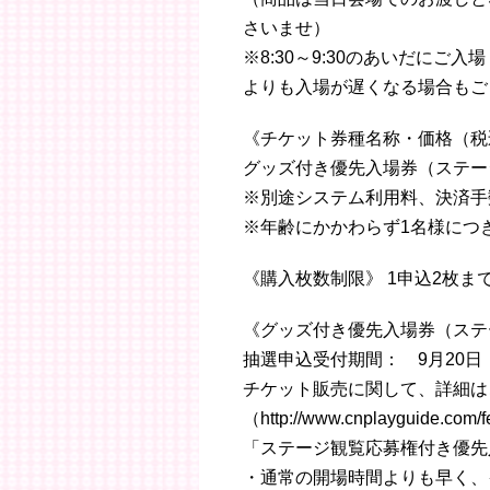
さいませ）
※8:30～9:30のあいだにご
よりも入場が遅くなる場合もご
《チケット券種名称・価格（税
グッズ付き優先入場券（ステー
※別途システム利用料、決済手
※年齢にかかわらず1名様につ
《購入枚数制限》 1申込2枚ま
《グッズ付き優先入場券（ステ
抽選申込受付期間： 9月20日（火
チケット販売に関して、詳細は
（http://www.cnplayguide.c
「ステージ観覧応募権付き優先
・通常の開場時間よりも早く、