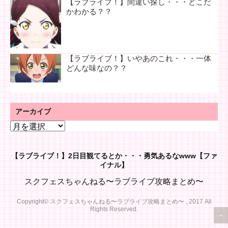
【ラブライブ！】間違い探し・・・どこだ
かわかる？？
【ラブライブ！】いやあのこれ・・・一体
どんな味なの？？
アーカイブ
ア
ー
カ
【ラブライブ！】2日目観てるとか・・・勇気あるなwww【ファ
イ
イナル】
ブ
スクフェスちゃんねる〜ラブライブ攻略まとめ〜
Copyright© スクフェスちゃんねる〜ラブライブ攻略まとめ〜 , 2017 All
Rights Reserved.