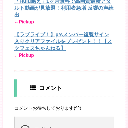
「Hulu越え」1ヶ月無料で高画質最新アダ
ルト動画が見放題！利用者急増 反響の声続
出
←Pickup
【ラブライブ！】μ’sメンバー複製サイン
入りクリアファイルをプレゼント！！【ス
クフェスちゃんねる】
←Pickup
コメント
コメントお待ちしております(^^)