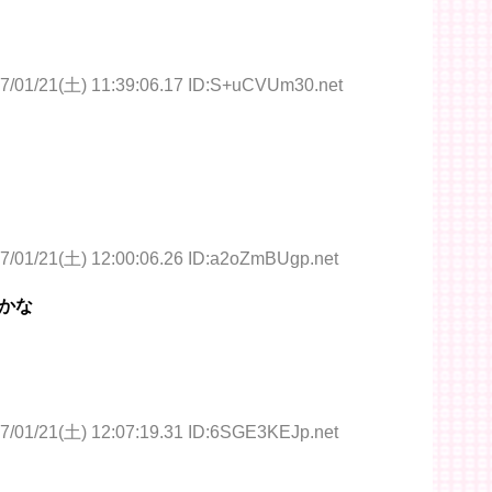
7/01/21(土) 11:39:06.17 ID:S+uCVUm30.net
7/01/21(土) 12:00:06.26 ID:a2oZmBUgp.net
かな
7/01/21(土) 12:07:19.31 ID:6SGE3KEJp.net