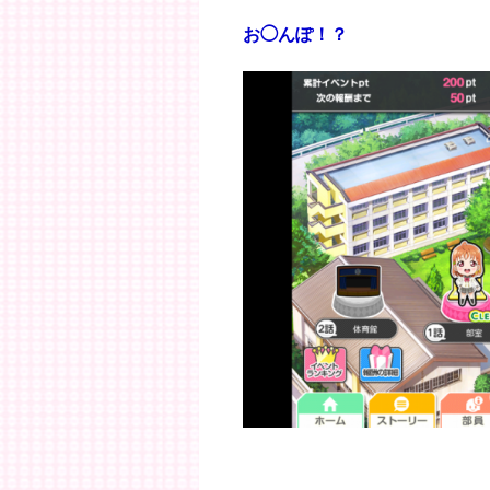
お◯んぽ！？