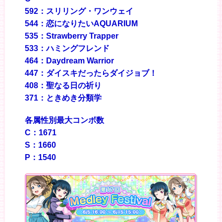
592：スリリング・ワンウェイ
544：恋になりたいAQUARIUM
535：Strawberry Trapper
533：ハミングフレンド
464：Daydream Warrior
447：ダイスキだったらダイジョブ！
408：聖なる日の祈り
371：ときめき分類学
各属性別最大コンボ数
C：1671
S：1660
P：1540