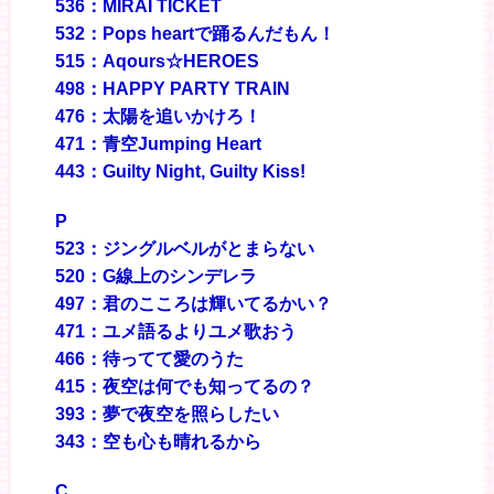
536：MIRAI TICKET
532：Pops heartで踊るんだもん！
515：Aqours☆HEROES
498：HAPPY PARTY TRAIN
476：太陽を追いかけろ！
471：青空Jumping Heart
443：Guilty Night, Guilty Kiss!
P
523：ジングルベルがとまらない
520：G線上のシンデレラ
497：君のこころは輝いてるかい？
471：ユメ語るよりユメ歌おう
466：待ってて愛のうた
415：夜空は何でも知ってるの？
393：夢で夜空を照らしたい
343：空も心も晴れるから
C