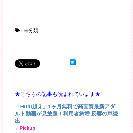
- 未分類
★こちらの記事も読まれています★
「Hulu越え」1ヶ月無料で高画質最新アダ
ルト動画が見放題！利用者急増 反響の声続
出
←Pickup