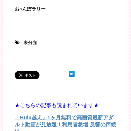
お○んぽラリー
- 未分類
★こちらの記事も読まれています★
「Hulu越え」1ヶ月無料で高画質最新アダ
ルト動画が見放題！利用者急増 反響の声続