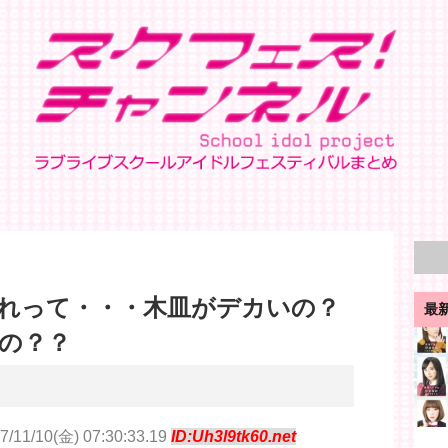
れって・・・木皿がデカいの？
最
の？？
7/11/10(金) 07:30:33.19
ID:Uh3l9tk60.net