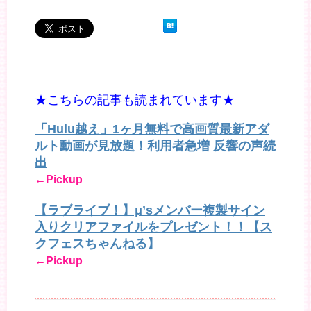
★こちらの記事も読まれています★
「Hulu越え」1ヶ月無料で高画質最新アダ
ルト動画が見放題！利用者急増 反響の声続
出
←Pickup
【ラブライブ！】μ’sメンバー複製サイン
入りクリアファイルをプレゼント！！【ス
クフェスちゃんねる】
←Pickup