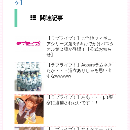
ケ】
関連記事
【ラブライブ！】ご当地フィギュ
アシリーズ第3弾＆おでかけバスタ
オル第２弾が登場！【公式お知ら
せ】
【ラブライブ！】Aqoursラムネき
たか・・・浴衣ありしゃを思い出
すなwwwww
【ラブライブ！】ああ・・・μ’s警
察に逮捕されたいです！！
【ラブライブ！】なんかオーラが