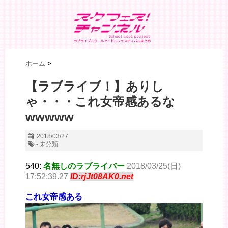
ホーム
>
【ラブライブ！】ありし
ゃ・・・これ女帝感あるな
wwwww
2018/03/27
- 未分類
540:
名無しのラブライバー
2018/03/25(日)
17:52:39.27
ID:rjJt08AK0.net
これ女帝感ある