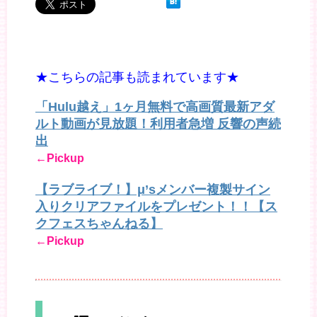
★こちらの記事も読まれています★
「Hulu越え」1ヶ月無料で高画質最新アダ
ルト動画が見放題！利用者急増 反響の声続
出
←Pickup
【ラブライブ！】μ’sメンバー複製サイン
入りクリアファイルをプレゼント！！【ス
クフェスちゃんねる】
←Pickup