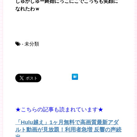
しゅかしゅー終始にっこにこでこっちも笑顔に
なれたわｗ
- 未分類
★こちらの記事も読まれています★
「Hulu越え」1ヶ月無料で高画質最新アダ
ルト動画が見放題！利用者急増 反響の声続
出