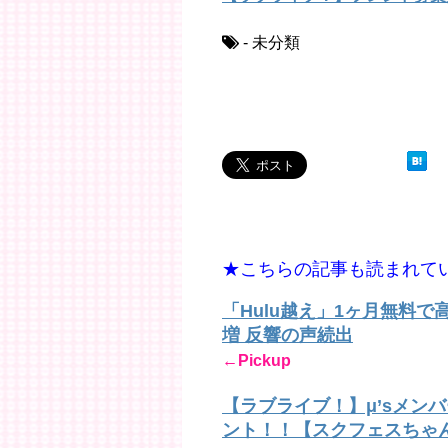
- 未分類
★こちらの記事も読まれて
「Hulu越え」1ヶ月無料
増 反響の声続出
←Pickup
【ラブライブ！】μ’sメン
ント！！【スクフェスちゃ