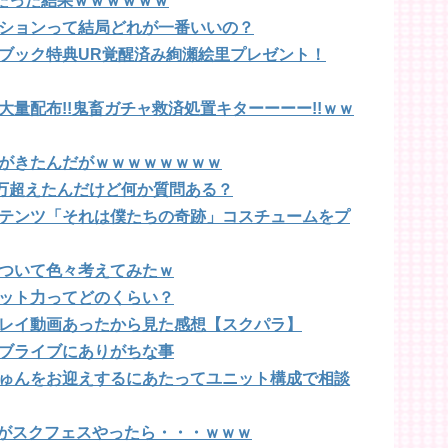
したった結果ｗｗｗｗｗｗ
ションって結局どれが一番いいの？
ブック特典UR覚醒済み絢瀬絵里プレゼント！
量配布!!鬼畜ガチャ救済処置キターーーー!!ｗｗ
がきたんだがｗｗｗｗｗｗｗｗ
0万超えたんだけど何か質問ある？
テンツ「それは僕たちの奇跡」コスチュームをプ
ついて色々考えてみたｗ
ット力ってどのくらい？
レイ動画あったから見た感想【スクパラ】
ブライブにありがちな事
ゅんをお迎えするにあたってユニット構成で相談
ーがスクフェスやったら・・・ｗｗｗ