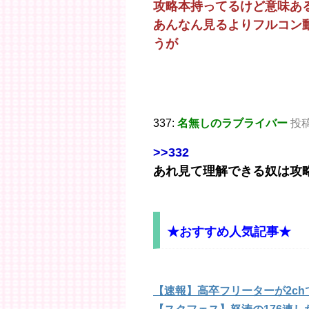
攻略本持ってるけど意味あ
あんなん見るよりフルコン
うが
337:
名無しのラブライバー
投稿日
>>332
あれ見て理解できる奴は攻
★おすすめ人気記事★
【速報】高卒フリーターが2c