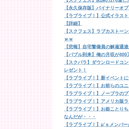
【スクフェス】怒涛の176連
【永久保存版】バイナリーオプ
【ラブライブ！】公式イラスト
【詳細】
【スクフェス】ラブカストーン大
ｗｗ
【悲報】自宅警備員の解雇通達
【バブル到来】俺の月収が40
【スクパラ】ダウンロードコン
レゼント！
【ラブライブ！】新イベントに
【ラブライブ！】お前らのユニ
【ラブライブ！】ノーブラのプ
【ラブライブ！】アメリカ版ラ
【ラブライブ！】お姫ことりち
なんだが・・・
【ラブライブ！】μ’ｓメンバ