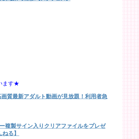
います★
で高画質最新アダルト動画が見放題！利用者急
バー複製サイン入りクリアファイルをプレゼ
んねる】