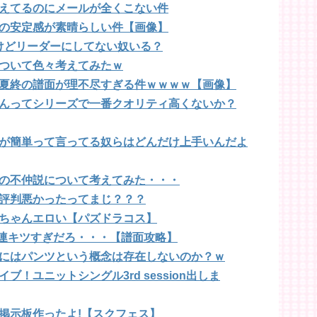
えてるのにメールが全くこない件
の安定感が素晴らしい件【画像】
けどリーダーにしてない奴いる？
ついて色々考えてみたｗ
夏終の譜面が理不尽すぎる件ｗｗｗｗ【画像】
んってシリーズで一番クオリティ高くないか？
が簡単って言ってる奴らはどんだけ上手いんだよ
の不仲説について考えてみた・・・
評判悪かったってまじ？？？
ちゃんエロい【パズドラコス】
の縦連キツすぎだろ・・・【譜面攻略】
にはパンツという概念は存在しないのか？ｗ
！ユニットシングル3rd session出しま
掲示板作ったよ!【スクフェス】