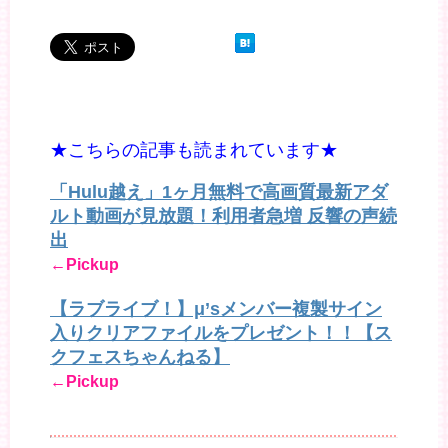
★こちらの記事も読まれています★
「Hulu越え」1ヶ月無料で高画質最新アダ
ルト動画が見放題！利用者急増 反響の声続
出
←Pickup
【ラブライブ！】μ’sメンバー複製サイン
入りクリアファイルをプレゼント！！【ス
クフェスちゃんねる】
←Pickup