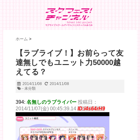
ホーム
>
【ラブライブ！】お前らって友
達無しでもユニット力50000越
えてる？
2014/11/08
2014/11/08
- 未分類
394:
名無しのラブライバー
投稿日：
2014/11/07(金) 00:45:39.14
ID:i4s64rH9