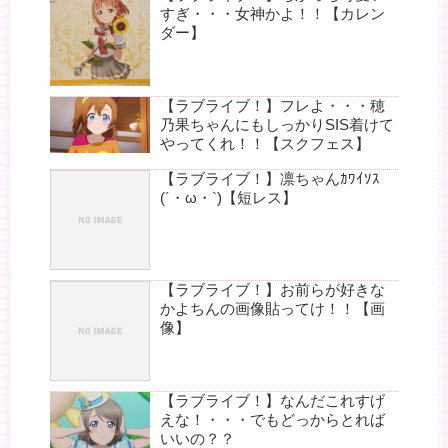
すぎ・・・女神かよ！！【カレン
ダー】
【ラブライブ！】フレよ・・・穂
乃果ちゃんにもしっかりSIS着けて
やってくれ！！【スクフェス】
【ラブライブ！】凛ちゃんｶﾜｲｿｽ
(´・ω・`)【短レス】
【ラブライブ！】お前らが好きな
かよちんの画像貼ってけ！！【画
像】
【ラブライブ！】なんだこれすげ
えな！・・・でもどっからとれば
いいの？？