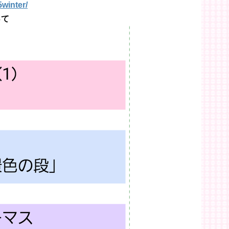
5winter/
って