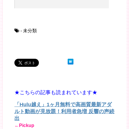
- 未分類
★こちらの記事も読まれています★
「Hulu越え」1ヶ月無料で高画質最新アダ
ルト動画が見放題！利用者急増 反響の声続
出
←Pickup