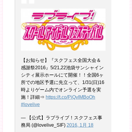
【お知らせ】『スクフェス全国大会＆
感謝祭2016』5/21,22池袋サンシャイン
シティ展示ホールにて開催！！全国6ヶ
所での地区予選に先立って、1/31(日)16
時よりゲーム内でオンライン予選を実
施！詳細⇒
https://t.co/PiQvIMBoOh
#lovelive
— 【公式】ラブライブ！スクフェス事
務局 (@lovelive_SIF)
2016, 1月 18