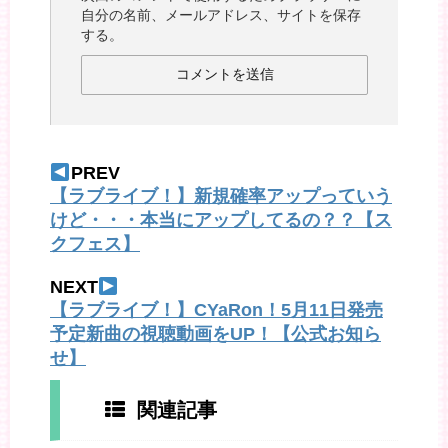
自分の名前、メールアドレス、サイトを保存
する。
PREV
【ラブライブ！】新規確率アップっていう
けど・・・本当にアップしてるの？？【ス
クフェス】
NEXT
【ラブライブ！】CYaRon！5月11日発売
予定新曲の視聴動画をUP！【公式お知ら
せ】
関連記事