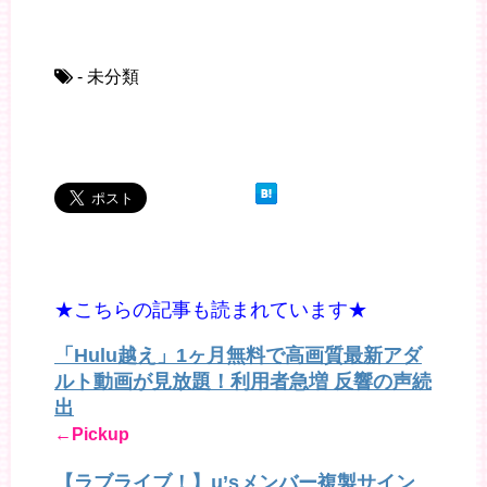
- 未分類
★こちらの記事も読まれています★
「Hulu越え」1ヶ月無料で高画質最新アダ
ルト動画が見放題！利用者急増 反響の声続
出
←Pickup
【ラブライブ！】μ’sメンバー複製サイン